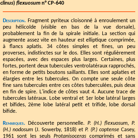
clinus
)
flexuosum
n° CP-640
Description.
Fragment pyriteux cloisonné à enroulement un
peu hélicoïde (visible en bas de la vue dorsale),
probablement la fin de la spirale initiale. La section qui
augmente assez vite en hauteur est elliptique comprimée,
à flancs aplatis. 34 côtes simples et fines, un peu
proverses, indistinctes sur le dos. Elles sont régulièrement
espacées, avec des espaces plus larges. Certaines, plus
fortes, portent deux tubercules ventrolatéraux rapprochés,
en forme de petits boutons saillants. Elles sont aplaties et
élargies entre les tubercules. On compte une seule côte
fine sans tubercules entre ces côtes tuberculées, puis deux
en fin de spire. L'indice de côtes vaut 4. Aucune trace de
tubercules latéraux. Lobe ventral et 1er lobe latéral larges
et bifides, 2ème lobe latéral petit et trifide, lobe dorsal
bifide.
Remarques.
Découverte personnelle.
P. (H.) flexuosum
,
P.
(H.) nodosum
(J. Sowerby, 1818) et
P. (P.) coptense
Casey,
1961 sont les seuls
Protanisoceras
comprimés et sans