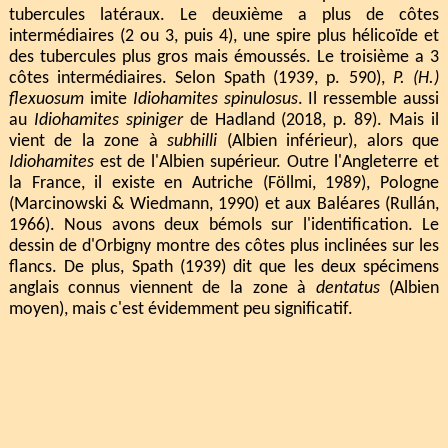
tubercules latéraux. Le deuxième a plus de côtes
intermédiaires (2 ou 3, puis 4), une spire plus hélicoïde et
des tubercules plus gros mais émoussés. Le troisième a 3
côtes intermédiaires. Selon Spath (1939, p. 590),
P. (H.)
flexuosum
imite
Idiohamites spinulosus
. Il ressemble aussi
au
Idiohamites spiniger
de Hadland (2018, p. 89). Mais il
vient de la zone à
subhilli
(Albien inférieur), alors que
Idiohamites
est de l'Albien supérieur. Outre l'Angleterre et
la France, il existe en Autriche (Föllmi, 1989), Pologne
(Marcinowski & Wiedmann, 1990) et aux Baléares (Rullán,
1966). Nous avons deux bémols sur l'identification. Le
dessin de d'Orbigny montre des côtes plus inclinées sur les
flancs. De plus, Spath (1939) dit que les deux spécimens
anglais connus viennent de la zone à
dentatus
(Albien
moyen), mais c'est évidemment peu significatif.