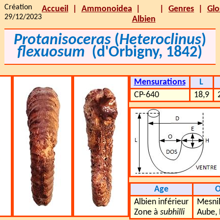
Création
Accueil
Ammonoidea
Genres
Glo
29/12/2023
Albien
Protanisoceras
(
Heteroclinus
)
flexuosum
(d'Orbigny, 1842)
Mensurations
L
CP-640
18,9
Age
O
Albien inférieur
Mesnil
Zone à
subhilli
Aube, 