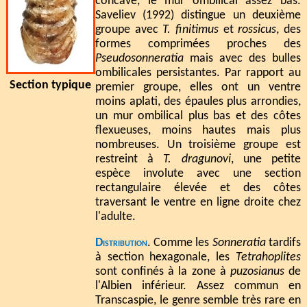
concave, le mur ombilical assez bas.
Saveliev (1992) distingue un deuxième
groupe avec
T. finitimus
et
rossicus
, des
formes comprimées proches des
Pseudosonneratia
mais avec des bulles
ombilicales persistantes. Par rapport au
Section typique
premier groupe, elles ont un ventre
moins aplati, des épaules plus arrondies,
un mur ombilical plus bas et des côtes
flexueuses, moins hautes mais plus
nombreuses. Un troisième groupe est
restreint à
T. dragunovi
, une petite
espèce involute avec une section
rectangulaire élevée et des côtes
traversant le ventre en ligne droite chez
l'adulte.
Distribution
. Comme les
Sonneratia
tardifs
à section hexagonale, les
Tetrahoplites
sont confinés à la zone à
puzosianus
de
l'Albien inférieur. Assez commun en
Transcaspie, le genre semble très rare en