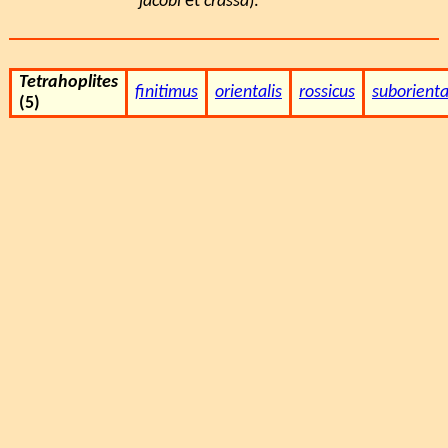
jacobi
et
crassa
).
Tetrahoplites
finitimus
orientalis
rossicus
suborienta
(5)