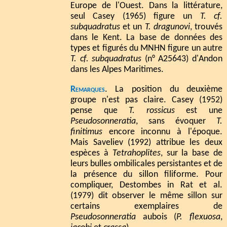
Europe de l'Ouest. Dans la littérature,
seul Casey (1965) figure un
T. cf.
subquadratus
et un
T. dragunovi
, trouvés
dans le Kent. La base de données des
types et figurés du MNHN figure un autre
T. cf. subquadratus
(n° A25643) d'Andon
dans les Alpes Maritimes.
Remarques
. La position du deuxième
groupe n'est pas claire. Casey (1952)
pense que
T. rossicus
est une
Pseudosonneratia
, sans évoquer
T.
finitimus
encore inconnu à l'époque.
Mais Saveliev (1992) attribue les deux
espèces à
Tetrahoplites
, sur la base de
leurs bulles ombilicales persistantes et de
la présence du sillon filiforme. Pour
compliquer, Destombes in Rat et al.
(1979) dit observer le même sillon sur
certains exemplaires de
Pseudosonneratia
aubois (
P. flexuosa
,