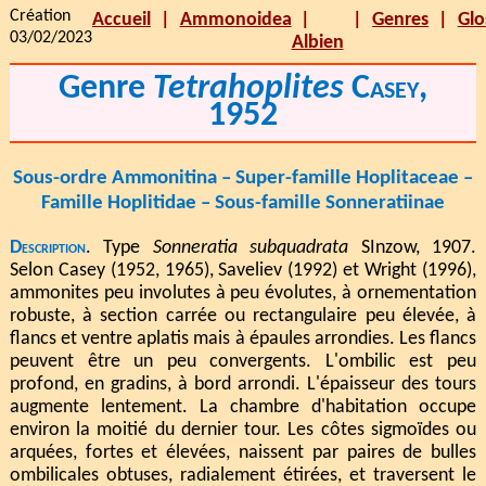
Création
Accueil
Ammonoidea
Genres
Glo
03/02/2023
Albien
Genre
Tetrahoplites
Casey
,
1952
Sous-ordre Ammonitina – Super-famille Hoplitaceae –
Famille Hoplitidae – Sous-famille Sonneratiinae
Description
. Type
Sonneratia subquadrata
SInzow, 1907.
Selon Casey (1952, 1965), Saveliev (1992) et Wright (1996),
ammonites peu involutes à peu évolutes, à ornementation
robuste, à section carrée ou rectangulaire peu élevée, à
flancs et ventre aplatis mais à épaules arrondies. Les flancs
peuvent être un peu convergents. L'ombilic est peu
profond, en gradins, à bord arrondi. L'épaisseur des tours
augmente lentement. La chambre d'habitation occupe
environ la moitié du dernier tour. Les côtes sigmoïdes ou
arquées, fortes et élevées, naissent par paires de bulles
ombilicales obtuses, radialement étirées, et traversent le