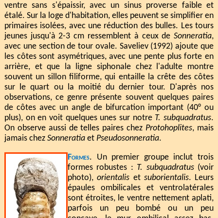
ventre sans s'épaissir, avec un sinus proverse faible et
étalé. Sur la loge d'habitation, elles peuvent se simplifier en
primaires isolées, avec une réduction des bulles. Les tours
jeunes jusqu'à 2-3 cm ressemblent à ceux de
Sonneratia
,
avec une section de tour ovale. Saveliev (1992) ajoute que
les côtes sont asymétriques, avec une pente plus forte en
arrière, et que la ligne siphonale chez l'adulte montre
souvent un sillon filiforme, qui entaille la crête des côtes
sur le quart ou la moitié du dernier tour. D'après nos
observations, ce genre présente souvent quelques paires
de côtes avec un angle de bifurcation important (40° ou
plus), on en voit quelques unes sur notre
T. subquadratus
.
On observe aussi de telles paires chez
Protohoplites
, mais
jamais chez
Sonneratia
et
Pseudosonneratia
.
Formes
. Un premier groupe inclut trois
formes robustes :
T. subquadratus
(voir
photo),
orientalis
et
suborientalis
. Leurs
épaules ombilicales et ventrolatérales
sont étroites, le ventre nettement aplati,
parfois un peu bombé ou un peu