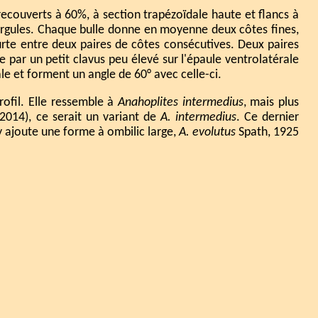
ecouverts à 60%, à section trapézoïdale haute et flancs à
 virgules. Chaque bulle donne en moyenne deux côtes fines,
urte entre deux paires de côtes consécutives. Deux paires
e par un petit clavus peu élevé sur l'épaule ventrolatérale
ale et forment un angle de 60° avec celle-ci.
ofil. Elle ressemble à
Anahoplites intermedius
, mais plus
2014), ce serait un variant de
A. intermedius
. Ce dernier
y ajoute une forme à ombilic large,
A. evolutus
Spath, 1925