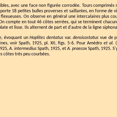
sibles, avec une face non figurée corrodée. Tours comprimés r
porte 18 petites bulles proverses et saillantes, en forme de
 flexueuses. On observe en général une intercalaires plus co
. On compte en tout 46 côtes serrées, qui se terminent chacun
te et lisse. Ils alternent de part et d'autre de la ligne siphon
e, évoquant un
Hoplites dentatus
var.
densicostatus
vue de pr
es, voir Spath, 1925, pl. XII, figs. 5-6. Pour Amédro
et al.
(
1925,
A. intermedius
Spath, 1925, et
A. praecox
Spath, 1925. S'
des côtes très peu courbées.