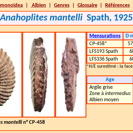
monoidea
Albien
Genres
Glossaire
Références
Anahoplites mantelli
Spath, 1925
Mensurations
D 
CP-458*
57
LFS193 Spath
6
LFS336 Spath
6
*H/E surestimé : la face
Age
Argile grise
Zone à
intermedius
Albien moyen
s mantelli
n° CP-458