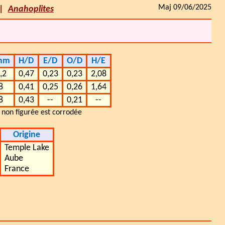
Maj 09/06/2025
Anahoplites
mm
H/D
E/D
O/D
H/E
,2
0,47
0,23
0,23
2,08
8
0,41
0,25
0,26
1,64
8
0,43
--
0,21
--
 non figurée est corrodée
Origine
Temple Lake
Aube
France